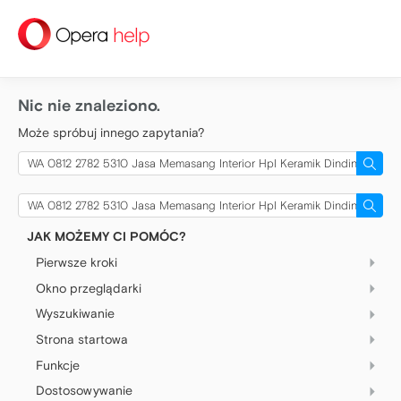
help
Nic nie znaleziono.
Może spróbuj innego zapytania?
Szukaj:
Szukaj:
JAK MOŻEMY CI POMÓC?
Pierwsze kroki
Okno przeglądarki
Łatwa konfiguracja
Dostosuj Operę do siebie
Wyszukiwanie
Podstawy
Opcje paska bocznego
Pasek boczny
Strona startowa
Połączony pasek adresu i wyszukiwania
Ustawienia
Karty
Domyślna wyszukiwarka
Funkcje
Łatwa konfiguracja
Domyślna przeglądarka
Menu kontekstowe
Własne wyszukiwarki
Szybkie wybieranie
Dostosowywanie
Blokowanie reklam